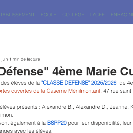
ETABLISSEMENT
ECOLE
COLLEGE
LYCEE
ENRACIN
 juin
1 min de lecture
Défense" 4ème Marie Cu
l des élèves de la
 "CLASSE DEFENSE" 2025/2026  
de 4e
rtes ouvertes de la Caserne Ménilmontant, 
47 rue saint
lèves présents : Alexandre B., Alexandre D., Jeanne, Ki
Simon.
ont également à la
BSPP20
 pour leur disponibilité, leur
anges avec les élèves.