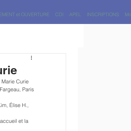
EMENT et OUVERTURE
CDI
APEL
INSCRIPTIONS
Mo
rie
 Marie Curie 
 Fargeau, Paris 
m, Élise H., 
 accueil et la 