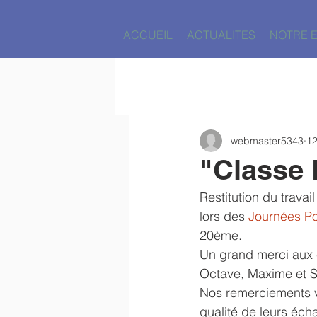
ACCUEIL
ACTUALITES
NOTRE 
webmaster5343
12
"Classe 
Restitution du travai
lors des 
Journées Po
20ème.
Un grand merci aux é
Octave, Maxime et 
Nos remerciements v
qualité de leurs éch