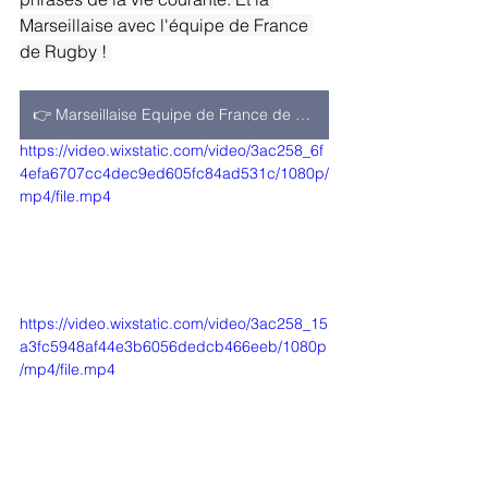
Marseillaise avec l'équipe de France 
de Rugby ! 
👉​ Marseillaise Equipe de France de Rugby
https://video.wixstatic.com/video/3ac258_6f
4efa6707cc4dec9ed605fc84ad531c/1080p/
mp4/file.mp4
https://video.wixstatic.com/video/3ac258_15
a3fc5948af44e3b6056dedcb466eeb/1080p
/mp4/file.mp4