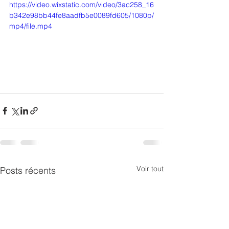
https://video.wixstatic.com/video/3ac258_16
b342e98bb44fe8aadfb5e0089fd605/1080p/
mp4/file.mp4
Voir tout
Posts récents