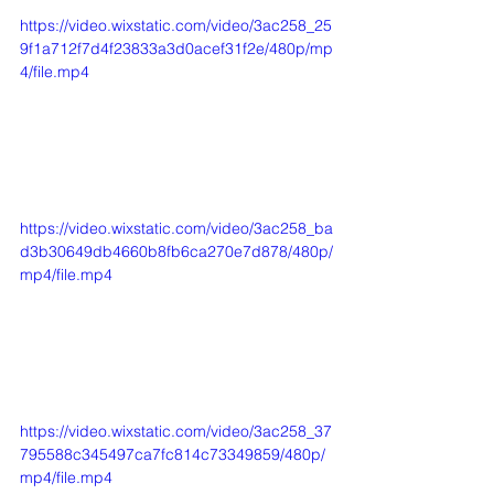
https://video.wixstatic.com/video/3ac258_25
9f1a712f7d4f23833a3d0acef31f2e/480p/mp
4/file.mp4
https://video.wixstatic.com/video/3ac258_ba
d3b30649db4660b8fb6ca270e7d878/480p/
mp4/file.mp4
https://video.wixstatic.com/video/3ac258_37
795588c345497ca7fc814c73349859/480p/
mp4/file.mp4