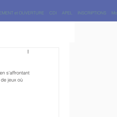
EMENT et OUVERTURE
CDI
APEL
INSCRIPTIONS
Mo
en s'affrontant 
 de jeux où 